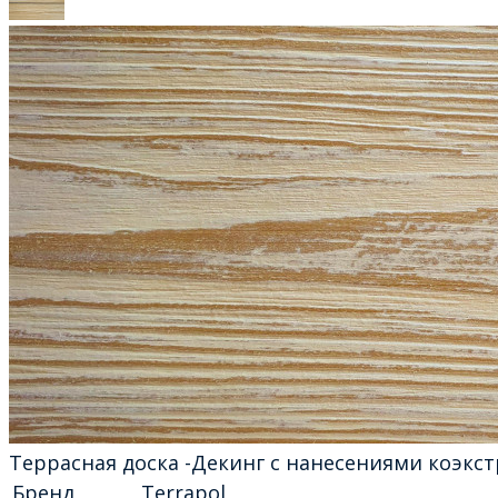
Террасная доска -Декинг с нанесениями коэкс
Бренд
Terrapol