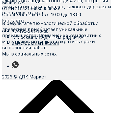
элементов ландшафтного дизайна, покрытий
Белый А.А.
для спортивных площадок, садовых дорожек и
ОГРНИП 321366800006582
площадок отдыха.
Обработка заказов с 10:00 до 18:00
Контакты
В результате технологической обработки
древесина приобретает уникальные
+7-495-241-10-86
преимущества. Применение композитных
г. Москва МКАД 41 км ряд В-10/1
материалов позволяет сократить сроки
sale@dpkmarket.com
выполнения работ.
Мы в социальных сетях
2026 © ДПК Маркет