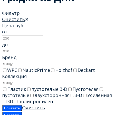
Фильтр
Очистить
✕
Цена
руб.
от
до
Бренд
WPC
NauticPrime
Holzhof
Deckart
Коллекция
Пластик
пустотелые 3-D
Пустотелая
пустотелые
двухсторонняя
3-D
Усиленная
3D
полипропилен
Очистить