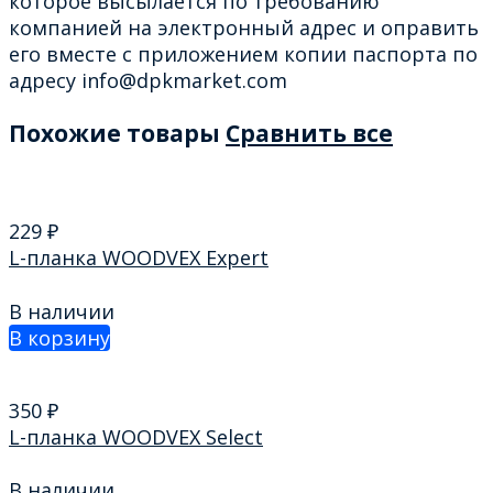
которое высылается по требованию
компанией на электронный адрес и оправить
его вместе с приложением копии паспорта по
адресу info@dpkmarket.com
Похожие товары
Сравнить все
229
₽
L-планка WOODVEХ Expert
В наличии
В корзину
350
₽
L-планка WOODVEХ Select
В наличии