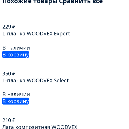
Похожие товары
Сравнить все
229
₽
L-планка WOODVEХ Expert
В наличии
В корзину
350
₽
L-планка WOODVEХ Select
В наличии
В корзину
210
₽
Лага композитная WOODVEХ